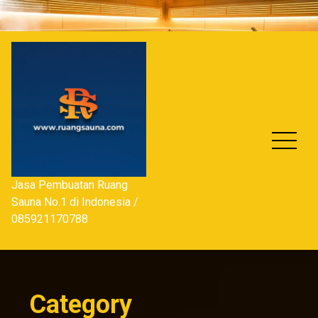
Skip
to
content
Jasa Pembuatan Ruang
Sauna No.1 di Indonesia /
085921170788
Category