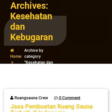
Archives:
Kesehatan
dan
Kebugaran
Archive by
Home
category
"Kesehatan dan
Kebugaran"
Ruangsauna Crew
0 Comment
Jasa Pembuatan Ruang Sauna