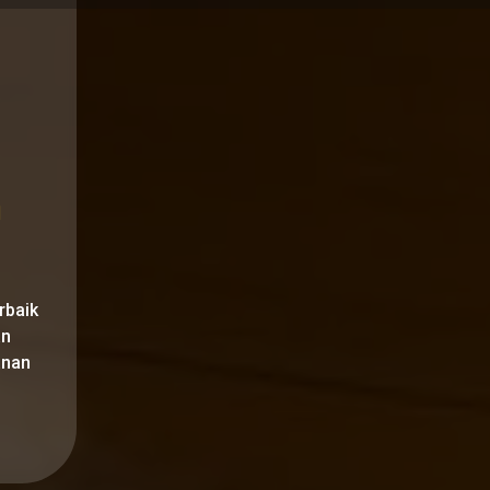
n
rbaik
an
anan