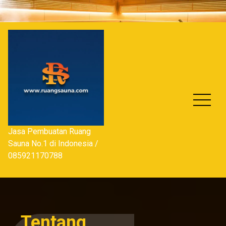
Skip
to
content
Jasa Pembuatan Ruang
Sauna No.1 di Indonesia /
085921170788
Tentang