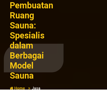
Pembuatan
Ruang
Sauna:
Spesialis
dalam
Berbagai
Model
Sauna
Home
Jasa
Kesehatan
Pembuatan
dan
Ruang Sauna:
Kebugaran
Spesialis