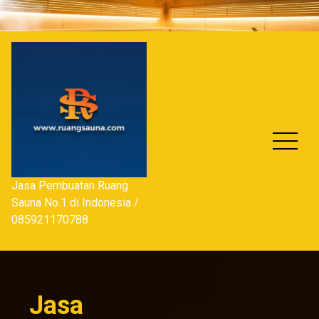
Skip
to
content
Jasa Pembuatan Ruang
Sauna No.1 di Indonesia /
085921170788
Jasa