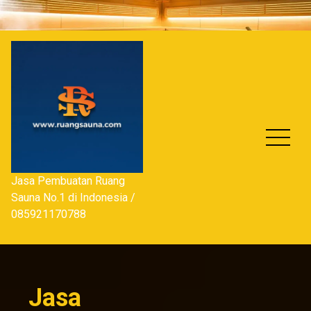
Skip
to
content
Jasa Pembuatan Ruang
Sauna No.1 di Indonesia /
085921170788
Jasa