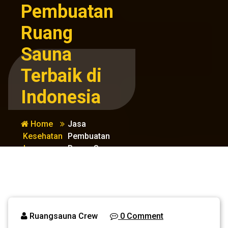
Pembuatan
Ruang
Sauna
Terbaik di
Indonesia
Home
Jasa
Kesehatan
Pembuatan
dan
Ruang Sauna
Kebugaran
Terbaik di
Indonesia
Ruangsauna Crew
0 Comment