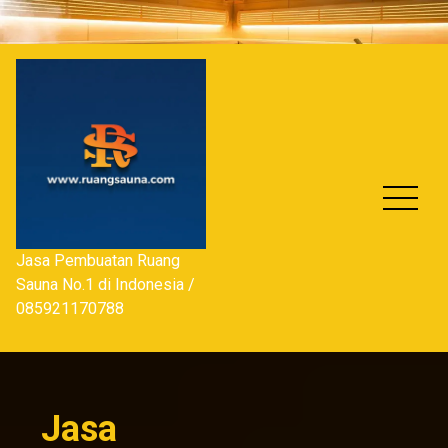
Skip
to
content
Jasa Pembuatan Ruang
Sauna No.1 di Indonesia /
085921170788
Jasa