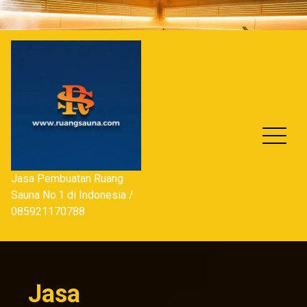
Skip
to
content
Jasa Pembuatan Ruang
Sauna No.1 di Indonesia /
085921170788
Jasa