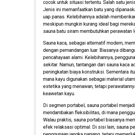
cocok untuk situasi tertentu. Salah satu jen
Jenis ini memanfaatkan batu yang dipanaska
uap panas. Kelebihannya adalah memberikan 
meskipun mungkin kurang ideal bagi mereka 
sauna batu siram membutuhkan perawatan le
Sauna kaca, sebagai alternatif modern, m
dengan pemandangan luar. Biasanya diban
pencahayaan alami. Kelebihannya, pengguna
sekitar. Namun, tantangan dari sauna kaca 
peningkatan biaya konstruksi. Sementara itu
mana kayu digunakan sebagai material utama
estetika yang menawan, tetapi perawatannya
keawetan kayu.
Di segmen portabel, sauna portabel menjadi
mendambakan fleksibilitas, di mana pengg
Walau praktis, sauna portabel biasanya mem
efek relaksasi optimal. Di sisi lain, sauna 
penggunaan jangka panjang, tetapi memerluk