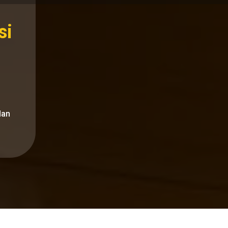
si
dan