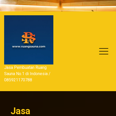
Skip
to
content
Jasa Pembuatan Ruang
Sauna No.1 di Indonesia /
085921170788
Jasa