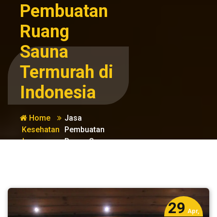
Pembuatan
Ruang
Sauna
Termurah di
Indonesia
Home
Jasa
Kesehatan
Pembuatan
dan
Ruang Sauna
Kebugaran
Termurah di
Indonesia
29
Apr,