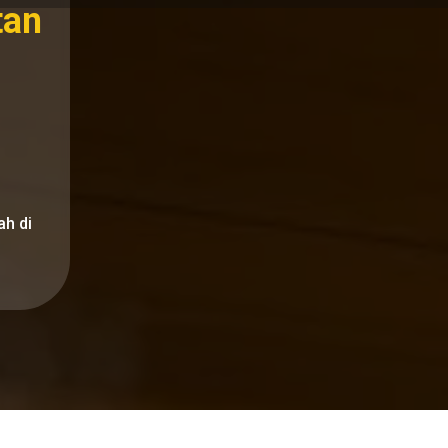
tan
n
h di