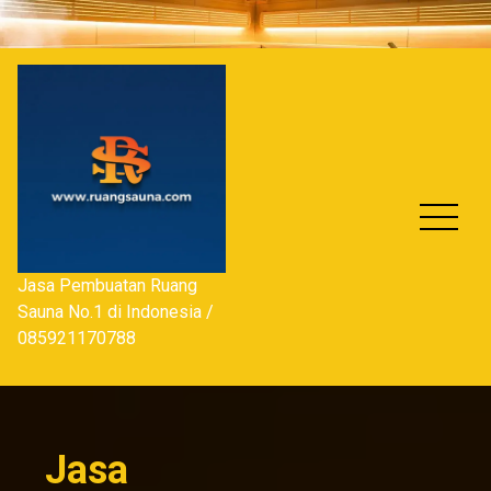
Skip
to
content
Jasa Pembuatan Ruang
Sauna No.1 di Indonesia /
085921170788
Jasa