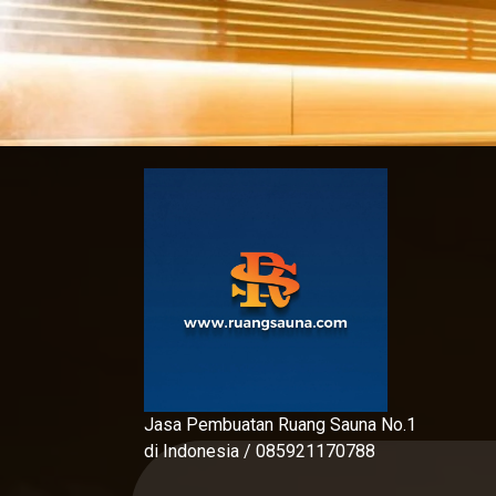
Skip
to
content
Jasa Pembuatan Ruang Sauna No.1
di Indonesia / 085921170788