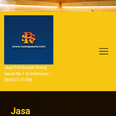
Skip
to
content
Jasa Pembuatan Ruang
Sauna No.1 di Indonesia /
085921170788
Jasa