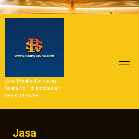
Skip
to
content
Jasa Pembuatan Ruang
Sauna No.1 di Indonesia /
085921170788
Jasa