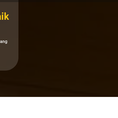
ik
uang