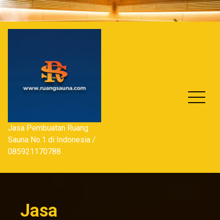
Skip
to
content
Jasa Pembuatan Ruang
Sauna No.1 di Indonesia /
085921170788
Jasa