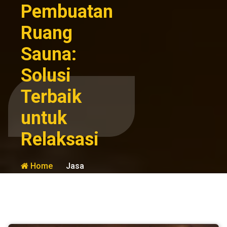
Pembuatan
Ruang
Sauna:
Solusi
Terbaik
untuk
Relaksasi
Home
Jasa
Jasa
Pembuatan
Pembuatan
Ruang Sauna:
Sauna
Solusi Terbaik
untuk
Relaksasi