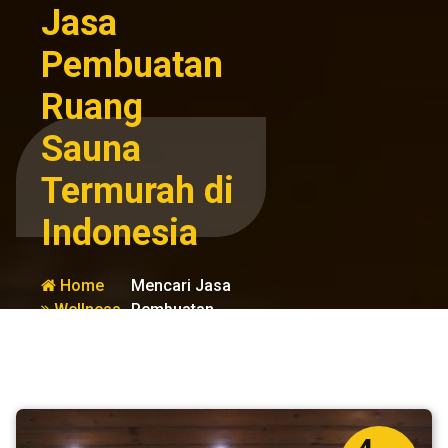
Jasa
Pembuatan
Ruang
Sauna
Termurah di
Indonesia
Home
Mencari Jasa
Wellness
Pembuatan
dan
Ruang Sauna
Kesehatan
Termurah di
Indonesia