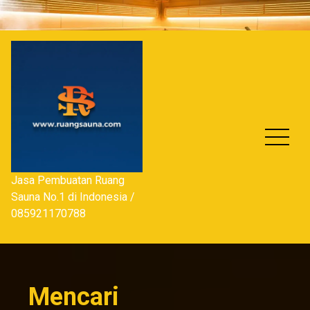
Skip
to
content
Jasa Pembuatan Ruang
Sauna No.1 di Indonesia /
085921170788
Mencari