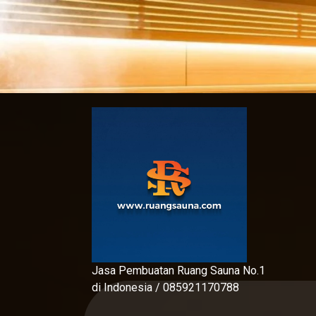
Skip
to
content
Jasa Pembuatan Ruang Sauna No.1
di Indonesia / 085921170788