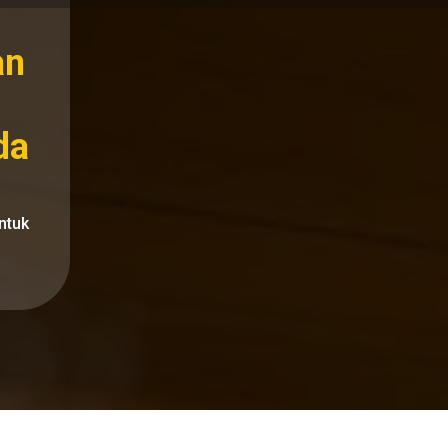
an
da
ntuk