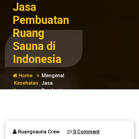
Jasa
Pembuatan
Ruang
Sauna di
Indonesia
Home
Mengenal
Kesehatan
Jasa
dan
Pembuatan
Kecantikan
Ruang Sauna
di Indonesia
Ruangsauna Crew
0 Comment