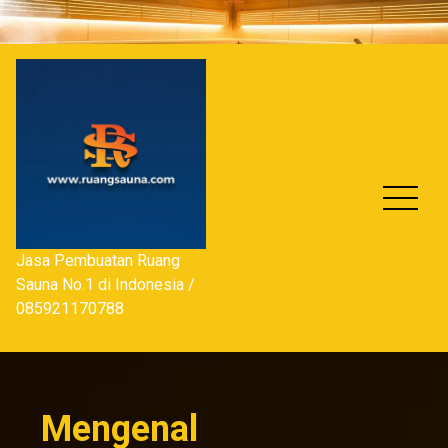
Skip
to
content
Jasa Pembuatan Ruang
Sauna No.1 di Indonesia /
085921170788
Mengenal