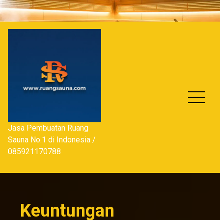
Skip
to
content
Jasa Pembuatan Ruang
Sauna No.1 di Indonesia /
085921170788
Keuntungan