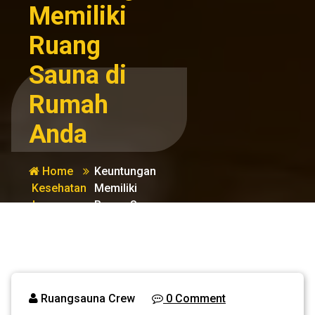
Memiliki
Ruang
Sauna di
Rumah
Anda
Home
Keuntungan
Kesehatan
Memiliki
dan
Ruang Sauna
Kecantikan
di Rumah
Anda
Ruangsauna Crew
0 Comment