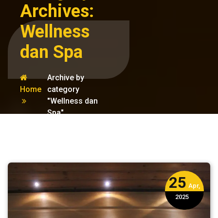
Archives:
Wellness
dan Spa
Archive by
Home
category
"Wellness dan
Spa"
25
Apr,
2025