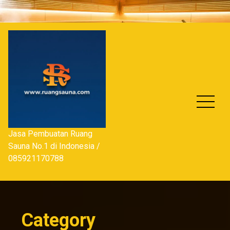
Skip
to
content
Jasa Pembuatan Ruang
Sauna No.1 di Indonesia /
085921170788
Category