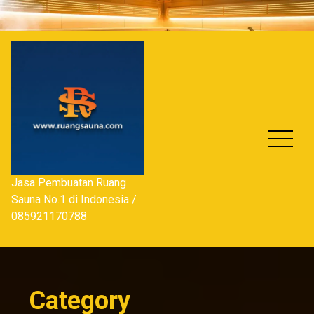
Skip
to
content
Jasa Pembuatan Ruang
Sauna No.1 di Indonesia /
085921170788
Category