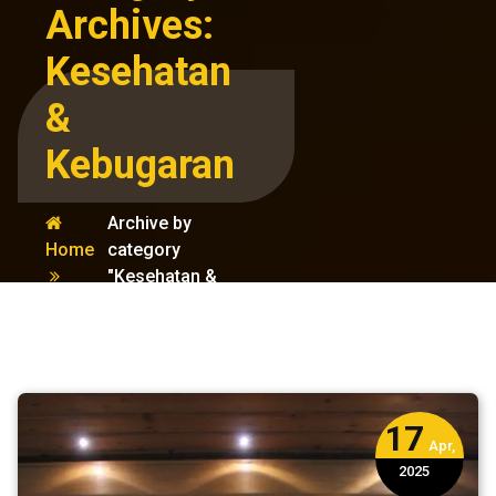
Archives:
Kesehatan
&
Kebugaran
Archive by
Home
category
"Kesehatan &
Kebugaran"
17
Apr,
2025