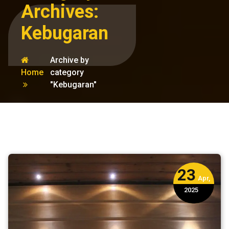
Archives:
Kebugaran
Archive by
Home
category
"Kebugaran"
23
Apr,
2025