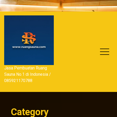
Skip
to
content
Jasa Pembuatan Ruang
Sauna No.1 di Indonesia /
085921170788
Category